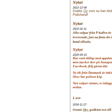
Nyhet
2022-12-06
Grattis
Oz
som nu kan titul
Polishund!
Nyhet
2022-02-11
Alla valpar från P-kullen är
levererade, just nu finns det
hund tillsalu.
Nyhet
2020-09-10
Har varit dåligt med uppdat
men mycket sker på Instagr
Facebook, följ gärna där.
Ny tik från Danmark är inkö
Orax har polisen köp.
Nya valpar väntas, se inlägg
nedan.
L-test
2018-11-27
Grattis
Sky
, godkänt test till