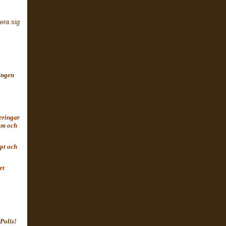
era sig
 ingen
eringar
am och
pt och
et
 Polis!