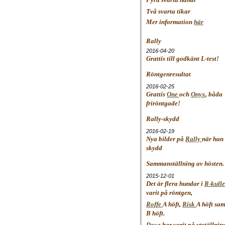
Två svarta tikar
Mer information
här
Rally
2016-04-20
Grattis till godkänt L-test!
Röntgenresultat
2016-02-25
Grattis
One
och
Onyx
, båda
friröntgade!
Rally-skydd
2016-02-19
Nya bilder på
Rally
när han
skydd
Sammanställning av hösten.
2015-12-01
Det är flera hundar i
R-kull
varit på röntgen,
Roffe
A höft,
Risk
A höft sa
 kennel bruks tjänst
Schäfer kennel bruks
B höft.
chäfer kennel bruks tjänst
Schäfer kennel bruks
chäfer kennel bruks tjänst
Schäfer kennel bruks
Dexa
har varit på utställni