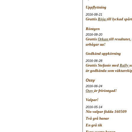
Uppflyttning
2016-08-21
Grattis
Röja
till lyckad spår
Röntgen
2016-08-20
Grattis
Orkan
till resultatet,
arbågar ua!
Godkänd uppkörning
2016-06-28
Grattis Stefanie med
Rally
s
är godkända som väktareki
Ossy
2016-06-24
Ossy
är friröntgad!
Valpar!
2016-05-14
Nio valpar födda 160509
Två grå hanar
En grå tik
Fyra svarta hanar