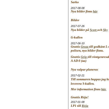
Sarko
2017-08-08
Nya bilder finns
här
Bilder
2017-07-26
Nya bilder på
Scott
och
Sky
G-kullen
2017-06-10
Grattis
Grozz
till godkänt L-
polisen, nya bilder finns.
Grattis
Grip
till röntgenresu
A AD 0 (ua)
Nya valpar planeras
2017-02-21
Till sommaren hoppas jag 
leverera S-kullen.
Mer information finns
här.
Grattis Röja!
2017-01-08
LP1 till
Röja