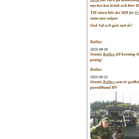
chäfer kennel bruks tjänst
Schäfer kennel bruks
mycket bra kritik och blev 
chäfer kennel bruks tjänst
Schäfer kennel bruks
Till våren blir det MH för
O-
chäfer kennel bruks tjänst
Schäfer kennel bruks
samt nya valpar.
chäfer kennel bruks tjänst
Schäfer kennel bruks
chäfer kennel bruks tjänst
Schäfer kennel bruks
God Jul och gott nytt år!
chäfer kennel bruks tjänst
Schäfer kennel bruks
chäfer kennel bruks tjänst
Schäfer kennel bruks
chäfer kennel bruks tjänst
Schäfer kennel bruks
Kallax
chäfer kennel bruks tjänst
Schäfer kennel bruks
2015-08-29
Grattis
Kallax
till korning 
poäng!
Kallax
2015-08-21
Grattis
Kallax
som är godk
 kennel bruks tjänst
Schäfer kennel bruks
patrullhund HV
chäfer kennel bruks tjänst
Schäfer kennel bruks
chäfer kennel bruks tjänst
Schäfer kennel bruks
chäfer kennel bruks tjänst
Schäfer kennel bruks
chäfer kennel bruks tjänst
Schäfer kennel bruks
chäfer kennel bruks tjänst
Schäfer kennel bruks
chäfer kennel bruks tjänst
Schäfer kennel bruks
chäfer kennel bruks tjänst
Schäfer kennel bruks
chäfer kennel bruks tjänst
Schäfer kennel bruks
chäfer kennel bruks tjänst
Schäfer kennel bruks
chäfer kennel bruks tjänst
Schäfer kennel bruks