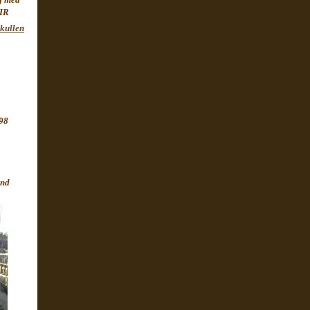
BIR
kullen
498
änd